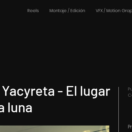
Reels
Montaje / Edición
VFX / Motion Gra
Yacyreta - El lugar
P
C
a luna
P