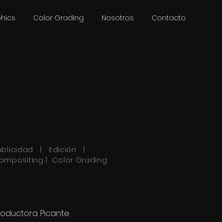
phics
Color Grading
Nosotros
Contacto
ublicidad | Edición |
ompositing | Color Grading
roductora: Picante