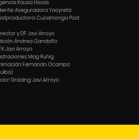
gencia: Kausa Havas
liente: Aseguradora Yacyreta
ostproductora: Cucamonga Post
irector y DF: Javi Arroyo
dición: Andrea Gandolfo
FX: Javi Arroyo
lustraciones: Mag Ruhig
nimación: Fernando Ocampo
Bulbo)
olor Grading: Javi Arroyo