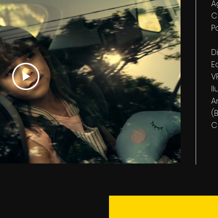
A
C
P
D
E
V
I
A
(
C