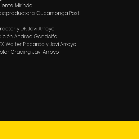
liente: Mirinda
ostproductora: Cucamonga Post
irector y DF: Javi Arroyo
dición: Andrea Gandolfo
FX: Walter Piccardo y Javi Arroyo
olor Grading: Javi Arroyo