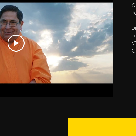
C
P
D
E
V
C