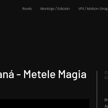
Reels
Montaje / Edición
VFX / Motion Gra
aná - Metele Magia
C
C
P
A