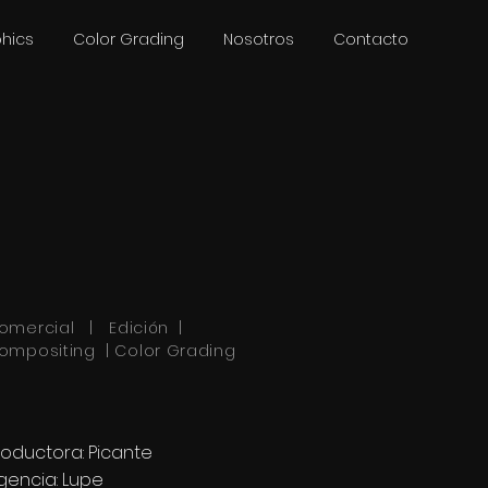
phics
Color Grading
Nosotros
Contacto
omercial | Edición |
ompositing | Color Grading
roductora: Picante
gencia: Lupe