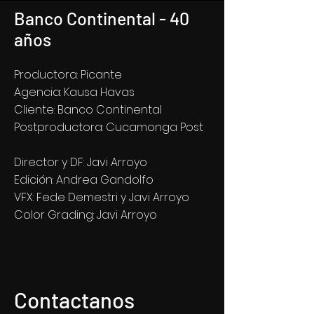
Banco Continental - 40
años
Productora: Picante
Agencia: Kausa Havas
Cliente: Banco Continental
Postproductora: Cucamonga Post
Director y DF: Javi Arroyo
Edición: Andrea Gandolfo
VFX: Fede Demestri y Javi Arroyo
Color Grading: Javi Arroyo
Contactanos